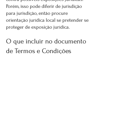
Porém, isso pode diferir de jurisdição
para jurisdição, então procure
orientação jurídica local se pretender se
proteger de exposição jurídica.
O que incluir no documento
de Termos e Condições
Os Termos e Condições são
personalizados para cada tipo de serviço
fotográfico que oferecemos. Eles
incluem informações importantes sobre
a prestação de nossos serviços, tais
como: o que está incluído em cada
pacote, política de cancelamento, formas
de pagamento, direitos autorais, uso de
imagens, privacidade e segurança de
informações, entre outros aspectos
relevantes para garantir uma experiência